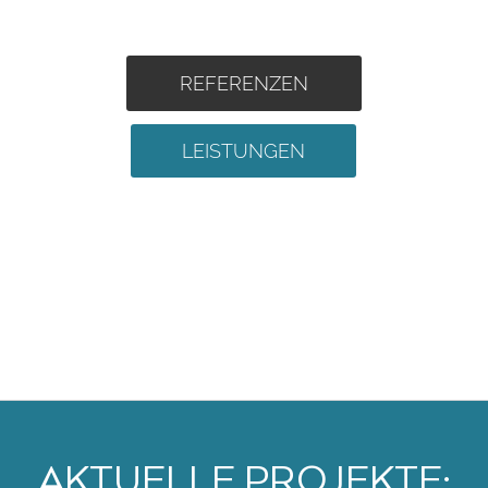
erzielen wir sehenswerte Ergebnisse
und individuell zugeschnittene Lösungen.
REFERENZEN
LEISTUNGEN
AKTUELLE PROJEKTE: